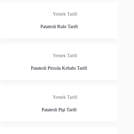
Yemek Tarifi
Patatesli Rulo Tarifi
Yemek Tarifi
Patatesli Pirzola Kebabı Tarifi
Yemek Tarifi
Patatesli Pişi Tarifi