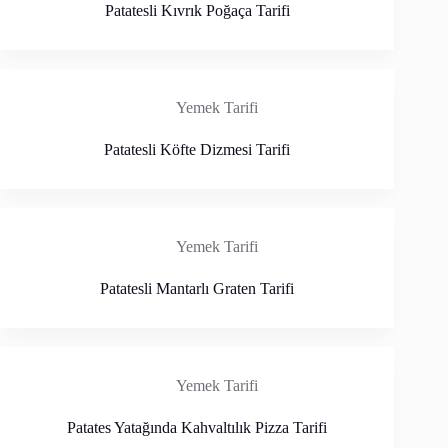
Patatesli Kıvrık Poğaça Tarifi
Yemek Tarifi
Patatesli Köfte Dizmesi Tarifi
Yemek Tarifi
Patatesli Mantarlı Graten Tarifi
Yemek Tarifi
Patates Yatağında Kahvaltılık Pizza Tarifi