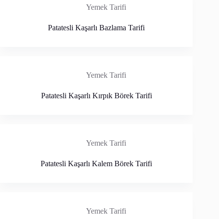
Yemek Tarifi
Patatesli Kaşarlı Bazlama Tarifi
Yemek Tarifi
Patatesli Kaşarlı Kırpık Börek Tarifi
Yemek Tarifi
Patatesli Kaşarlı Kalem Börek Tarifi
Yemek Tarifi