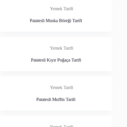
Yemek Tarifi
Patatesli Muska Böreği Tarifi
Yemek Tarifi
Patatesli Kıyır Poğaça Tarifi
Yemek Tarifi
Patatesli Muffin Tarifi
Yemek Tarifi