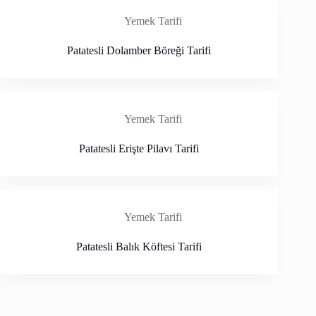
Yemek Tarifi
Patatesli Dolamber Böreği Tarifi
Yemek Tarifi
Patatesli Erişte Pilavı Tarifi
Yemek Tarifi
Patatesli Balık Köftesi Tarifi