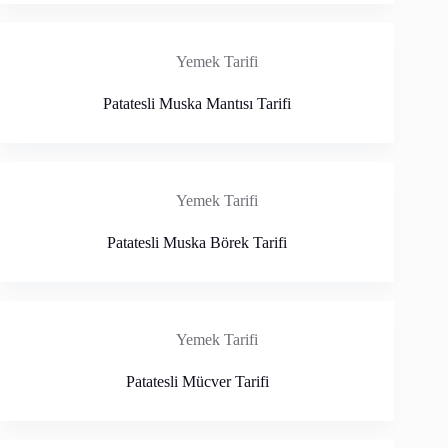
Yemek Tarifi
Patatesli Muska Mantısı Tarifi
Yemek Tarifi
Patatesli Muska Börek Tarifi
Yemek Tarifi
Patatesli Mücver Tarifi