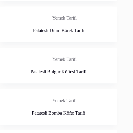
Yemek Tarifi
Patatesli Dilim Börek Tarifi
Yemek Tarifi
Patatesli Bulgur Köftesi Tarifi
Yemek Tarifi
Patatesli Bomba Köfte Tarifi