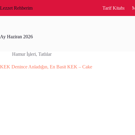
Skip
to
Lezzet Rehberim
Tarif Kitabı
M
content
Ay
Haziran 2026
Hamur İşleri
,
Tatlılar
KEK Denince Anladığın, En Basit KEK – Cake