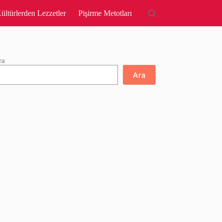
ültürlerden Lezzetler
Pişirme Metotları
ra
Ara