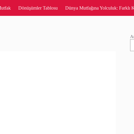
utfak
Dönüşümler Tablosu
Dünya Mutfağına Yolculuk: Farklı K
A